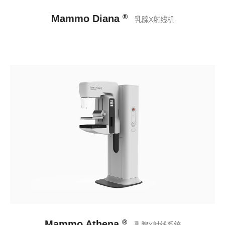
®
Mammo Diana
乳腺X射线机
®
Mammo Athena
乳腺X射线系统