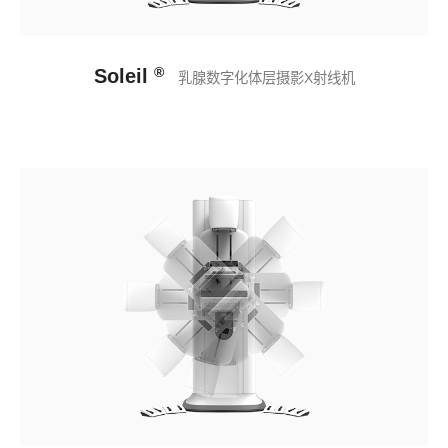
®
Soleil
乳腺数字化体层摄影X射线机